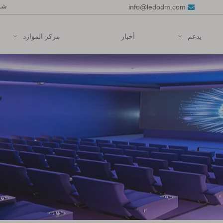
شرك
info@ledodm.com

يدعم
أخبار
مركز الموارد