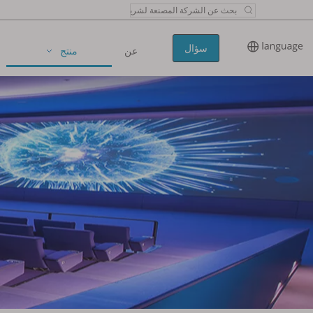
سؤال
عن
منتج