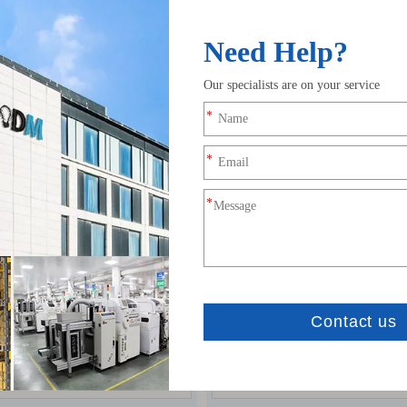
استفسر
استفسر
جهاز التحكم عن بعد RF 24Key لمصابيح
الشريط LED ذات الإضاءة الخافتة RGB
أضواء وحدة التحكم بال
RGBW CCT
ل:
SC-RF-14/17/28
نموذج رقم:
SC-RF-D
استفسر
استفسر