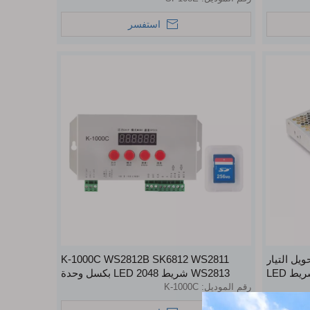
استفسر
لة تحويل التيار
K-1000C WS2812B SK6812 WS2811
ط LED
WS2813 شريط LED 2048 بكسل وحدة
تحكم DC5-24V وحدة تحكم قابلة للبرمجة
رقم الموديل:
K-1000C
قابلة للعنونة مع بطاقة SD