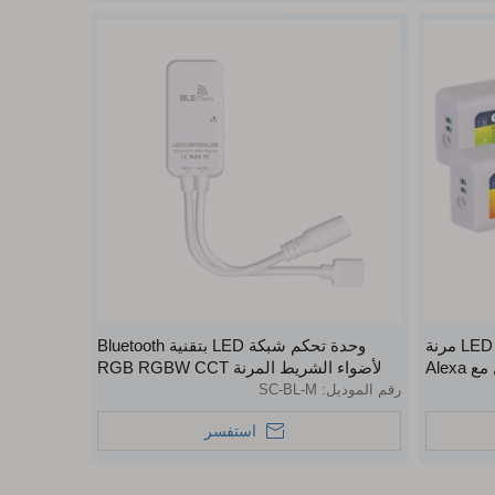
وحدة تحكم WiFi لأضواء شريط LED مرنة
وحدة تحكم شبكة LED بتقنية Bluetooth
لأضواء الشريط المرنة RGB RGBW CCT
القابلة للتعتيم
رقم الموديل:
SC-BL-M
استفسر