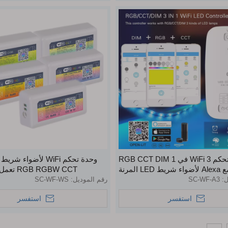
وحدة تحكم WiFi 3 في 1 RGB CCT DIM
LE المرنة
RGB RGBW CCT تعمل مع Alexa
ل:
SC-WF-A3
رقم الموديل:
SC-WF-WS
استفسر
استفسر