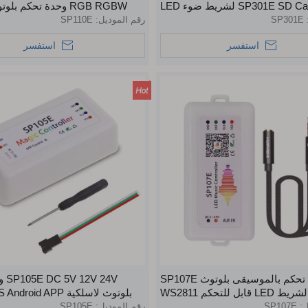
SP301E SD Card SPI لشريط ضوء LED
RGB RGBW وحدة تحكم ب
بالألوان الكاملة RGB
لشريط LED قابل للعنونة
SP301E
رقم الموديل:
SP110E
استفسر
استفسر
وحدة تحكم بالموسيقى بلوتوث SP107E
 24V
لشريط LED قابل للتحكم WS2811
WS2812B WS1813 SK6812 UC
شريط LED الرقمية القابلة للبرمجة
ل:
SP107E
رقم الموديل:
SP105E