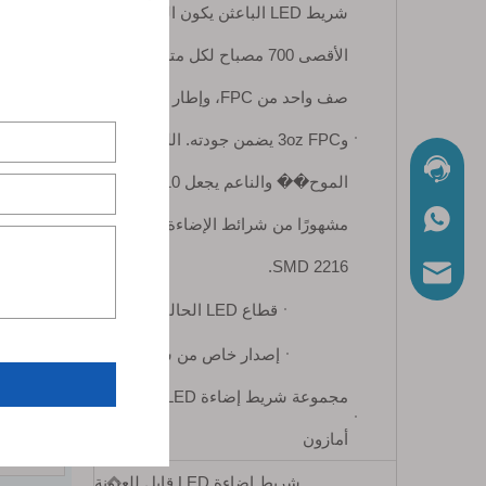
شريط LED الباعثن يكون الحد
الأقصى 700 مصباح لكل متر على
صف واحد من FPC، وإطار LED قوي
و3oz FPC يضمن جودته. اللون
الدردشة الآن
الموح�� والناعم يجعل 2110
واتساب
مشهورًا من شرائط الإضاءة LED
SMD 2216.
ا بالبريد الإلكتروني
قطاع LED الحالي المستمر
إصدار خاص من شريط LED
مجموعة شريط إضاءة LED من
رقم المودي
أمازون
شريط إضاءة LED قابل للعنونة