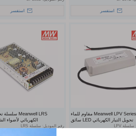
استفسر
استفسر
Meanwell LPV Series IP67 مقاوم للماء
Meanwell LRS سلس
تحويل التيار الكهربائي LED سائق
الكهربائي لأضواء الشري
سلسلة LPV
رقم الموديل:
سلسلة LRS