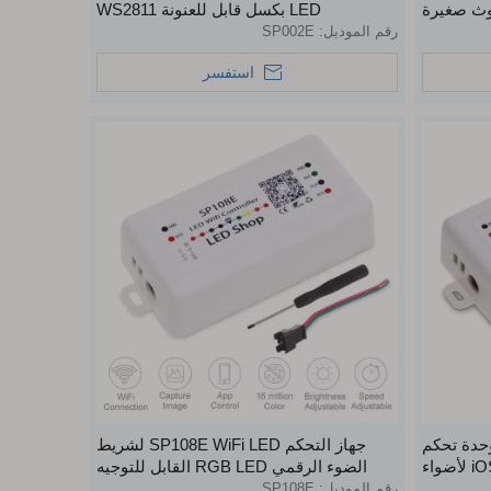
لوتوث صغيرة
LED بكسل قابل للعنونة WS2811
WS2812B WS1813
رقم الموديل:
SP002E
استفسر
SP105E DC 5V 12V وحدة تحكم
جهاز التحكم SP108E WiFi LED لشريط
بلوتوث لاسلكية iOS Android APP لأضواء
الضوء الرقمي RGB LED القابل للتوجيه
بلون الحلم
رقم الموديل:
SP108E