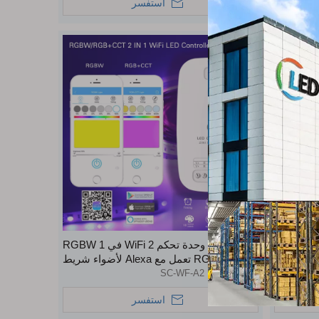
استفسر
عكس الضوء RGB RGBW CCT LED قطاع
وحدة تحكم WiFi 2 في 1 RGBW
لمس RF
RGB+CCT تعمل مع Alexa لأضواء شريط
LED المرنة
رقم الموديل:
SC-WF-A2
استفسر